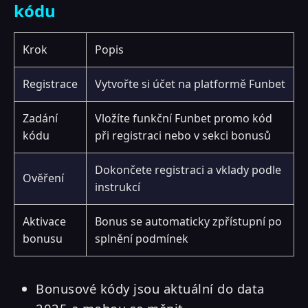
kódu
Krok
Popis
Registrace
Vytvořte si účet na platformě Funbet
Zadání
Vložíte funkční Funbet promo kód
kódu
při registraci nebo v sekci bonusů
Dokončete registraci a vklady podle
Ověření
instrukcí
Aktivace
Bonus se automaticky zpřístupní po
bonusu
splnění podmínek
Bonusové kódy jsou aktuální do data