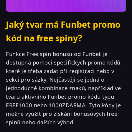
Jaký tvar má Funbet promo
kód na free spiny?
Funkce Free spin bonusu od Funbet je
dostupná pomocí specifických promo kódů,
které je třeba zadat při registraci nebo v
sekci pro sázky. Nejčastěji se jedná o
jednoduché kombinace znaků, například ve
tvaru aktivního Funbet promo kódu typu
FREE1000 nebo 1000ZDARMA. Tyto kódy je
možné využít pro získání bonusových free
spinů nebo dalších výhod.