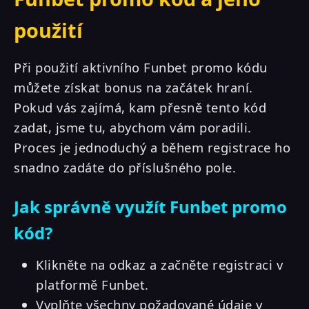
použití
Při použití aktivního Funbet promo kódu
můžete získat bonus na začátek hraní.
Pokud vás zajímá, kam přesně tento kód
zadat, jsme tu, abychom vám poradili.
Proces je jednoduchý a během registrace ho
snadno zadáte do příslušného pole.
Jak správně využít Funbet promo
kód?
Klikněte na odkaz a začněte registraci v
platformě Funbet.
Vyplňte všechny požadované údaje v