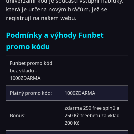
univerzální kód je součástí vstupní nabídky,
která je určena novým hráčům, jež se
registrují na našem webu.
Podmínky a výhody Funbet
promo kódu
Funbet promo kód
bez vkladu -
1000ZDARMA
Platný promo kód:
1000ZDARMA
zdarma 250 free spinů a
Bonus:
250 Kč freebetu za vklad
200 Kč