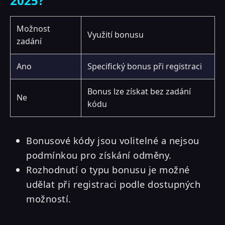
2025?
Možnost
Využití bonusu
zadání
Ano
Specifický bonus při registraci
Bonus lze získat bez zadání
Ne
kódu
Bonusové kódy jsou volitelné a nejsou
podmínkou pro získání odměny.
Rozhodnutí o typu bonusu je možné
udělat při registraci podle dostupných
možností.