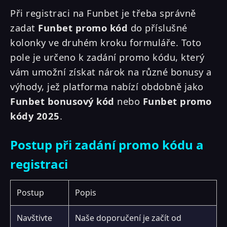
Při registraci na Funbet je třeba správně
zadat
Funbet promo kód
do příslušné
kolonky ve druhém kroku formuláře. Toto
pole je určeno k zadání promo kódu, který
vám umožní získat nárok na různé bonusy a
výhody, jež platforma nabízí obdobně jako
Funbet bonusový kód
nebo
Funbet promo
kódy 2025
.
Postup při zadání promo kódu a
registraci
Postup
Popis
Navštivte
Naše doporučení je začít od