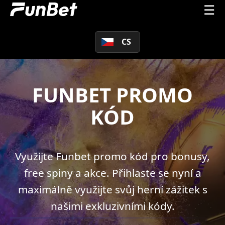
☰
CS
FUNBET PROMO
KÓD
Využijte Funbet promo kód pro bonusy,
free spiny a akce. Přihlaste se nyní a
maximálně využijte svůj herní zážitek s
našimi exkluzivními kódy.