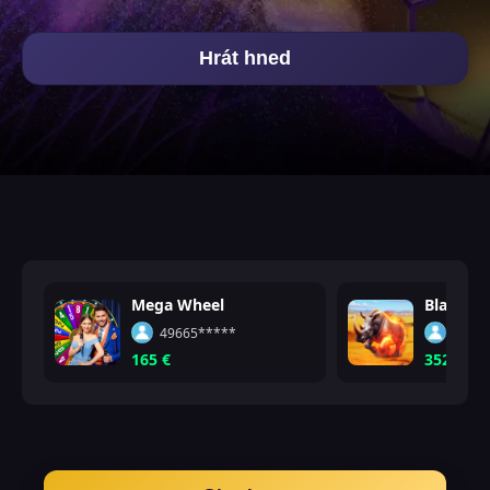
Hrát hned
Mega Wheel
49665*****
4986
165 €
352 €