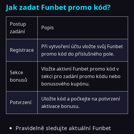
Jak zadat Funbet promo kód?
Postup
Popis
zadání
Při vytvoření účtu vložte svůj Funbet
Registrace
promo kód do příslušného pole.
Vložte aktivní Funbet promo kód v
Sekce
sekci pro zadání promo kódu nebo
bonusů
bonusového kupónu.
Uložte kód a počkejte na potvrzení
Potvrzení
aktivace bonusu.
Pravidelně sledujte aktuální Funbet