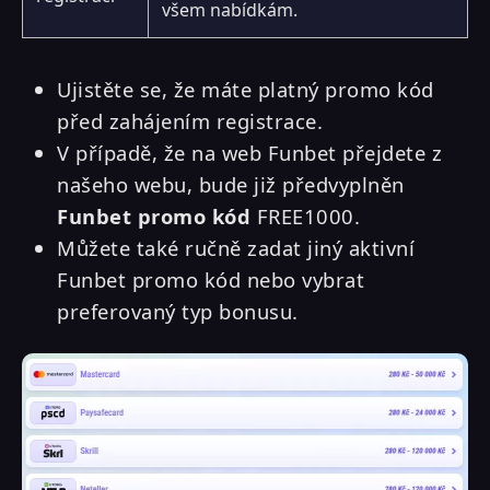
všem nabídkám.
Ujistěte se, že máte platný promo kód
před zahájením registrace.
V případě, že na web Funbet přejdete z
našeho webu, bude již předvyplněn
Funbet promo kód
FREE1000.
Můžete také ručně zadat jiný aktivní
Funbet promo kód nebo vybrat
preferovaný typ bonusu.