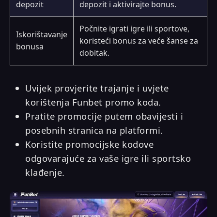
depozit
depozit i aktivirajte bonus.
Počnite igrati igre ili sportove,
Iskorištavanje
koristeći bonus za veće šanse za
bonusa
dobitak.
Uvijek provjerite trajanje i uvjete
korištenja Funbet promo koda.
Pratite promocije putem obavijesti i
posebnih stranica na platformi.
Koristite promocijske kodove
odgovarajuće za vaše igre ili sportsko
klađenje.