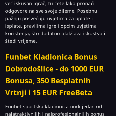
već iskusan igrač, tu ćete lako pronaći
odgovore na sve svoje dileme. Posebnu
pažnju posvećuju uvjetima za uplate i
isplate, pravilima igre i općim uvjetima
korištenja, što dodatno olakšava iskustvo i
štedi vrijeme.
Funbet Kladionica Bonus
Dobrodošlice - do 1000 EUR
Bonusa, 350 Besplatnih
Vrtnji i 15 EUR FreeBeta
Funbet sportska kladionica nudi jedan od
najatraktivnijih i najprofesionalnijih bonus