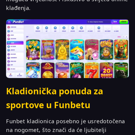
klađenja.
Kladionička ponuda za
sportove u Funbetu
Funbet kladionica posebno je usredotočena
na nogomet, što znači da će ljubitelji