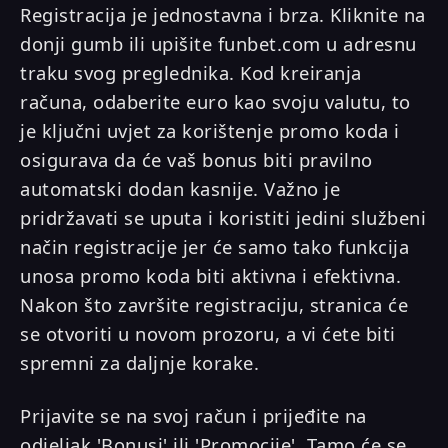
Registracija je jednostavna i brza. Kliknite na
donji gumb ili upišite funbet.com u adresnu
traku svog preglednika. Kod kreiranja
računa, odaberite euro kao svoju valutu, to
je ključni uvjet za korištenje promo koda i
osigurava da će vaš bonus biti pravilno
automatski dodan kasnije. Važno je
pridržavati se uputa i koristiti jedini službeni
način registracije jer će samo tako funkcija
unosa promo koda biti aktivna i efektivna.
Nakon što završite registraciju, stranica će
se otvoriti u novom prozoru, a vi ćete biti
spremni za daljnje korake.
Prijavite se na svoj račun i prijeđite na
odjeljak 'Bonusi' ili 'Promocije'. Tamo će se