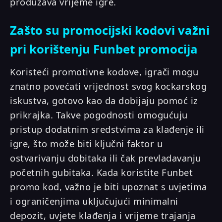
produžava vrijeme igre.
Zašto su promocijski kodovi važni
pri korištenju Funbet promocija
Koristeći promotivne kodove, igrači mogu
znatno povećati vrijednost svog kockarskog
iskustva, gotovo kao da dobijaju pomoć iz
prikrajka. Takve pogodnosti omogućuju
pristup dodatnim sredstvima za klađenje ili
igre, što može biti ključni faktor u
ostvarivanju dobitaka ili čak prevladavanju
početnih gubitaka. Kada koristite Funbet
promo kod, važno je biti upoznat s uvjetima
i ograničenjima uključujući minimalni
depozit, uvjete klađenja i vrijeme trajanja