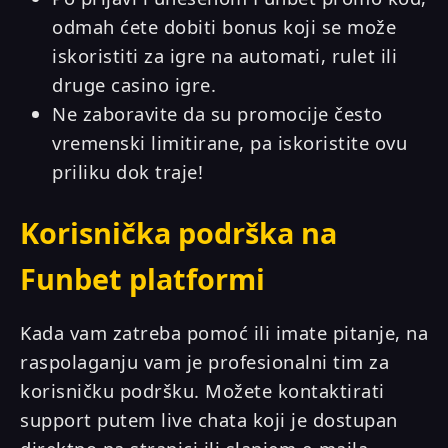
odmah ćete dobiti bonus koji se može
iskoristiti za igre na automati, rulet ili
druge casino igre.
Ne zaboravite da su promocije često
vremenski limitirane, pa iskoristite ovu
priliku dok traje!
Korisnička podrška na
Funbet platformi
Kada vam zatreba pomoć ili imate pitanje, na
raspolaganju vam je profesionalni tim za
korisničku podršku. Možete kontaktirati
support putem live chata koji je dostupan