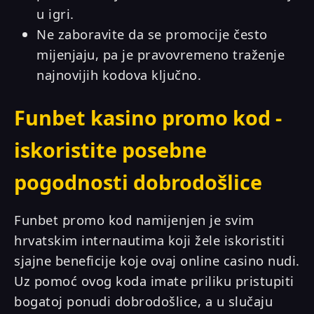
u igri.
Ne zaboravite da se promocije često
mijenjaju, pa je pravovremeno traženje
najnovijih kodova ključno.
Funbet kasino promo kod -
iskoristite posebne
pogodnosti dobrodošlice
Funbet promo kod namijenjen je svim
hrvatskim internautima koji žele iskoristiti
sjajne beneficije koje ovaj online casino nudi.
Uz pomoć ovog koda imate priliku pristupiti
bogatoj ponudi dobrodošlice, a u slučaju