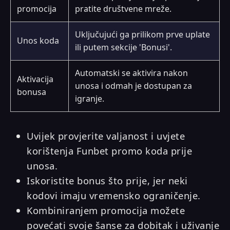
promocija
pratite društvene mreže.
Uključujući ga prilikom prve uplate
Unos koda
ili putem sekcije 'Bonusi'.
Automatski se aktivira nakon
Aktivacija
unosa i odmah je dostupan za
bonusa
igranje.
Uvijek provjerite valjanost i uvjete
korištenja Funbet promo koda prije
unosa.
Iskoristite bonus što prije, jer neki
kodovi imaju vremensko ograničenje.
Kombiniranjem promocija možete
povećati svoje šanse za dobitak i uživanje