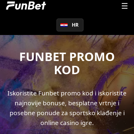
☰
HR
FUNBET PROMO
KOD
Iskoristite Funbet promo kod i iskoristite
najnovije bonuse, besplatne vrtnje i
posebne ponude za sportsko klađenje i
online casino igre.