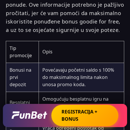
ponude. Ove informacije potrebno je pažljivo
pročitati, jer će vam pomoći da maksimalno
iskoristite ponuđene bonus goodie for free,
a uz to se osjećate sigurnije u svoje poteze.
Tip
Opis
promocije
Bonusi na
Povećavaju početni saldo s 100%
prvi
do maksimalnog limita nakon
depozit
unosa promo koda.
Omogućuju besplatnu igru na
Besplatni
slotovima, često uz određene
okretaji
REGISTRACIJA +
uvjete klađenja.
BONUS
Vraća određeni postotak od