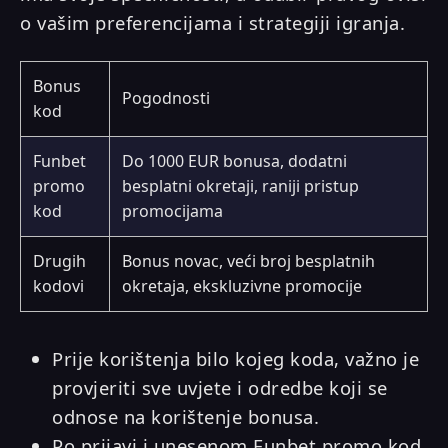
o vašim preferencijama i strategiji igranja.
Bonus
Pogodnosti
kod
Funbet
Do 1000 EUR bonusa, dodatni
promo
besplatni okretaji, raniji pristup
kod
promocijama
Drugih
Bonus novac, veći broj besplatnih
kodovi
okretaja, ekskluzivne promocije
Prije korištenja bilo kojeg koda, važno je
provjeriti sve uvjete i odredbe koji se
odnose na korištenje bonusa.
Po prijavi i unesenom Funbet promo kod,