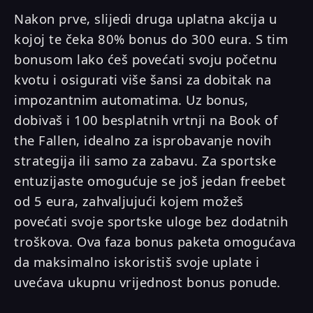
Nakon prve, slijedi druga uplatna akcija u
kojoj te čeka 80% bonus do 300 eura. S tim
bonusom lako ćeš povećati svoju početnu
kvotu i osigurati više šansi za dobitak na
impozantnim automatima. Uz bonus,
dobivaš i 100 besplatnih vrtnji na Book of
the Fallen, idealno za isprobavanje novih
strategija ili samo za zabavu. Za sportske
entuzijaste omogućuje se još jedan freebet
od 5 eura, zahvaljujući kojem možeš
povećati svoje sportske uloge bez dodatnih
troškova. Ova faza bonus paketa omogućava
da maksimalno iskoristiš svoje uplate i
uvećava ukupnu vrijednost bonus ponude.