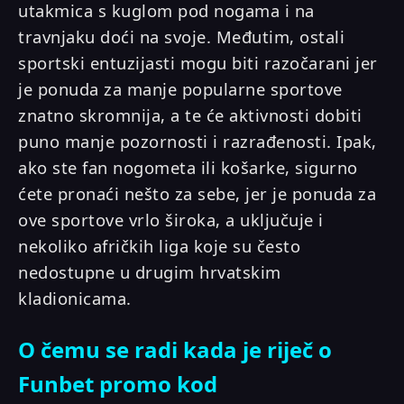
utakmica s kuglom pod nogama i na
travnjaku doći na svoje. Međutim, ostali
sportski entuzijasti mogu biti razočarani jer
je ponuda za manje popularne sportove
znatno skromnija, a te će aktivnosti dobiti
puno manje pozornosti i razrađenosti. Ipak,
ako ste fan nogometa ili košarke, sigurno
ćete pronaći nešto za sebe, jer je ponuda za
ove sportove vrlo široka, a uključuje i
nekoliko afričkih liga koje su često
nedostupne u drugim hrvatskim
kladionicama.
O čemu se radi kada je riječ o
Funbet promo kod