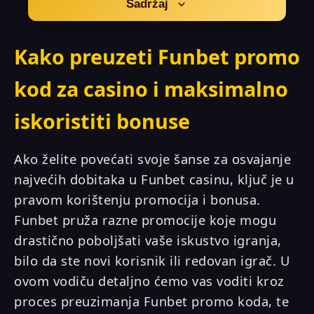
Sadržaj
Kako preuzeti Funbet promo kod za
Kako preuzeti Funbet promo
casino i maksimalno iskoristiti bonuse
kod za casino i maksimalno
Kako iskoristiti Funbet promo kod i
ostvariti bonus na svom računu
iskoristiti bonuse
Funbet kasino promo kod - iskoristite
posebne pogodnosti dobrodošlice
Ako želite povećati svoje šanse za osvajanje
najvećih dobitaka u Funbet casinu, ključ je u
Korisnička podrška na Funbet platformi
pravom korištenju promocija i bonusa.
Funbet Kladionica Bonus Dobrodošlice -
Funbet pruža razne promocije koje mogu
do 1000 EUR Bonusa, 350 Besplatnih
drastično poboljšati vaše iskustvo igranja,
Vrtnji i 15 EUR FreeBeta
bilo da ste novi korisnik ili redovan igrač. U
Kladionička ponuda za sportove u
ovom vodiču detaljno ćemo vas voditi kroz
Funbetu
proces preuzimanja Funbet promo koda, te