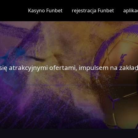
Kasyno Funbet
rejestracja Funbet
aplika
 się atrakcyjnymi ofertami, impulsem na zakł