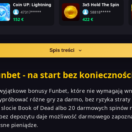
Coin UP: Lightning
3x5 Hold The Spin
47317*****
58818*****
152 €
422 €
Spis treści
t bez konieczności wpłaty
bet - na start bez koniecznośc
to korzystać z promocji w Polsce?
 wyjątkowe bonusy Funbet, które nie wymagają wn
ów w Funbet z ofertami innych kasyn online
wypróbować różne gry za darmo, bez ryzyka straty
 Funbet
slocie Book of Dead albo 20 darmowych spinów n
ynie Funbet
s bez depozytu daje możliwość darmowego zapoznan
sne pieniądze.
tu w Funbet