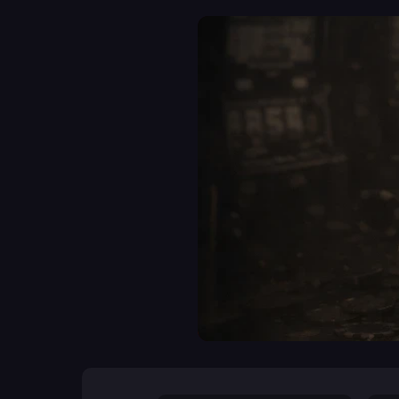
ODBIERZ
BONUS