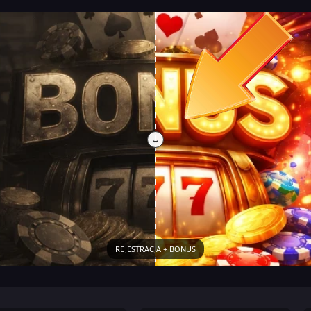
REJESTRACJA + BONUS