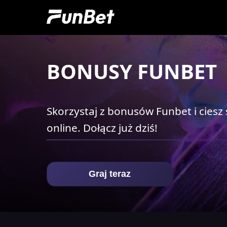
BONUSY FUNBET
Skorzystaj z bonusów Funbet i ciesz
online. Dołącz już dziś!
Graj teraz