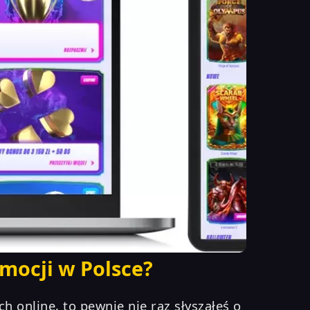
mocji w Polsce?
h online, to pewnie nie raz słyszałeś o