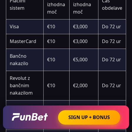
Plačilni
Čas
izhodna
izhodna
sistem
obdelave
moč
moč
Visa
€10
€3,000
Do 72 ur
MasterCard
€10
€3,000
Do 72 ur
Bančno
€10
€5,000
Do 72 ur
nakazilo
Revolut z
bančnim
€10
€2,000
Do 72 ur
nakazilom
Skrill
€10
€5,000
Do 48 ur
SIGN UP + BONUS
Skrill 1-tap
€10
€5,000
Do 48 ur