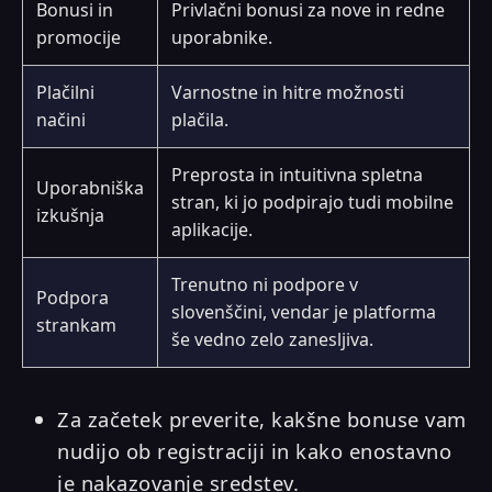
Bonusi in
Privlačni bonusi za nove in redne
promocije
uporabnike.
Plačilni
Varnostne in hitre možnosti
načini
plačila.
Preprosta in intuitivna spletna
Uporabniška
stran, ki jo podpirajo tudi mobilne
izkušnja
aplikacije.
Trenutno ni podpore v
Podpora
slovenščini, vendar je platforma
strankam
še vedno zelo zanesljiva.
Za začetek preverite, kakšne bonuse vam
nudijo ob registraciji in kako enostavno
je nakazovanje sredstev.