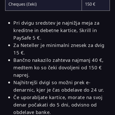
Cheques (čeki)
150 €
Pri dvigu sredstev je najnižja meja za
kreditne in debetne kartice, Skrill in
PaySafe 5 €.
Za Neteller je minimalni znesek za dvig
15 €.
Bančno nakazilo zahteva najmanj 40 €,
medtem ko so čeki dovoljeni od 150 €
naprej.
Najhitrejši dvigi so možni prek e-
denarnic, kjer je čas obdelave do 24 ur.
Če uporabljate kartice, morate na svoj
denar počakati do 5 dni, odvisno od
obdelave banke.