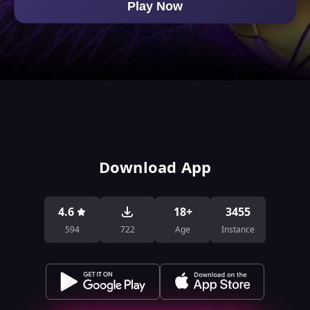
Play Now
Download App
4.6
18+
3455
594
722
Age
Instance