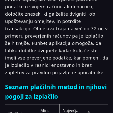
podatke o svojem računu ali denarnici,
določite znesek, ki ga želite dvigniti, ob
upoštevanju omejitev, in potrdite
transakcijo. Obdelava traja največ do 72 ur, v
primeru preverjenih računov pa je izplačilo
še hitrejše. Funbet aplikacija omogoča, da
lahko dobitke dvignete kadar koli, če ste
imeli vse preverjene podatke, kar pomeni, da
je izplačilo v resnici enostavno in brez
zapletov za pravilno prijavljene uporabnike.
Seznam plačilnih metod in njihovi
pogoji za izplačilo
Min.
Največja