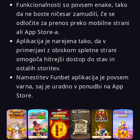
Funkcionalnosti so povsem enake, tako
da ne boste ničesar zamudili, če se
odločite za prenos preko mobilne strani
ali App Store-a.
Aplikacija je narejena tako, da v
primerjavi z obiskom spletne strani
omogoča hitrejši dostop do stav in
ostalih storitev.
Namestitev Funbet aplikacija je povsem
varna, saj je uradno v ponudbi na App
Store.