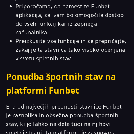
Priporočamo, da namestite Funbet
aplikacija, saj vam bo omogočila dostop
do vseh funkcij kar iz žepnega
računalnika.
Preizkusite vse funkcije in se prepričajte,
zakaj je ta stavnica tako visoko ocenjena
v svetu spletnih stav.
Ponudba športnih stav na
platformi Funbet
Ena od največjih prednosti stavnice Funbet
je raznolika in obsežna ponudba športnih
stav, ki jo lahko najdete tudi na njihovi
spletni strani. Ta platforma je zasnovana