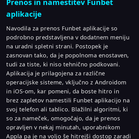
Prenos in namestitev Funbet
Postopek izplačila dobitkov v Funbetu
aplikacije
Zakaj izbrati aplikacijo Funbet za
mobilno stavljenje?
Navodila za prenos Funbet aplikacije so
podrobno predstavljena v dodatnem meniju
na uradni spletni strani. Postopek je
zasnovan tako, da je popolnoma enostaven,
tudi za tiste, ki niso tehnično podkovani.
Aplikacija je prilagojena za različne
operacijske sisteme, vključno z Androidom
in iOS-om, kar pomeni, da boste hitro in
brez zapletov namestili Funbet aplikacijo na
svoj telefon ali tablico. Blažilni algoritmi, ki
so za nameček, omogočajo, da je prenos
opravljen v nekaj minutah, uporabnikom
Appla pa je na voljo še hitrejši dostop zaradi