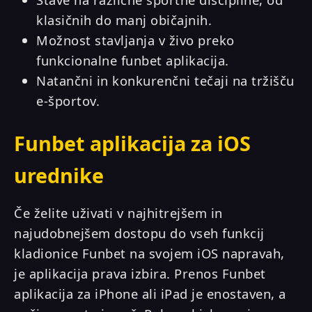
klasičnih do manj običajnih.
Možnost stavljanja v živo preko
funkcionalne funbet aplikacija.
Natančni in konkurenčni tečaji na tržišču
e-športov.
Funbet aplikacija za iOS
urednike
Če želite uživati v najhitrejšem in
najudobnejšem dostopu do vseh funkcij
kladionice Funbet na svojem iOS napravah,
je aplikacija prava izbira. Prenos Funbet
aplikacija za iPhone ali iPad je enostaven, a