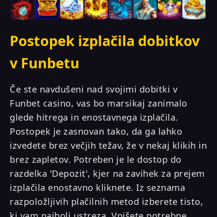
Postopek izplačila dobitkov
v Funbetu
Če ste navdušeni nad svojimi dobitki v
Funbet casino, vas bo marsikaj zanimalo
glede hitrega in enostavnega izplačila.
Postopek je zasnovan tako, da ga lahko
izvedete brez večjih težav, že v nekaj klikih in
brez zapletov. Potreben je le dostop do
razdelka 'Depozit', kjer na zavihek za prejem
izplačila enostavno kliknete. Iz seznama
razpoložljivih plačilnih metod izberete tisto,
ki vam najbolj ustreza. Vpišete potrebne