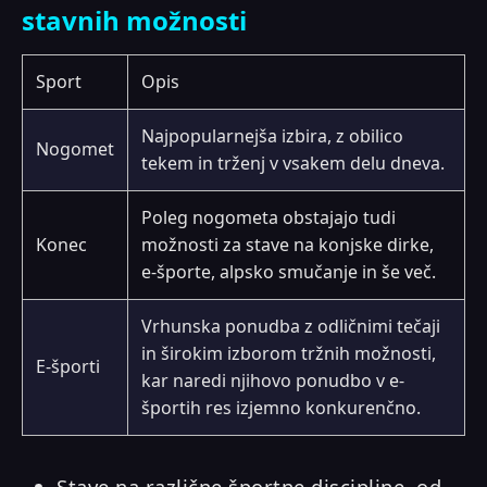
stavnih možnosti
Sport
Opis
Najpopularnejša izbira, z obilico
Nogomet
tekem in trženj v vsakem delu dneva.
Poleg nogometa obstajajo tudi
Konec
možnosti za stave na konjske dirke,
e-športe, alpsko smučanje in še več.
Vrhunska ponudba z odličnimi tečaji
in širokim izborom tržnih možnosti,
E-športi
kar naredi njihovo ponudbo v e-
športih res izjemno konkurenčno.
Stave na različne športne discipline, od