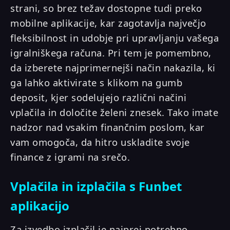
strani, so brez težav dostopne tudi preko
mobilne aplikacije, kar zagotavlja največjo
fleksibilnost in udobje pri upravljanju vašega
igralniškega računa. Pri tem je pomembno,
da izberete najprimernejši način nakazila, ki
ga lahko aktivirate s klikom na gumb
deposit, kjer sodelujejo različni načini
vplačila in določite želeni znesek. Tako imate
nadzor nad vsakim finančnim poslom, kar
vam omogoča, da hitro uskladite svoje
finance z igrami na srečo.
Vplačila in izplačila s Funbet
aplikacijo
Za izvedbo izplačil je najprej potrebno