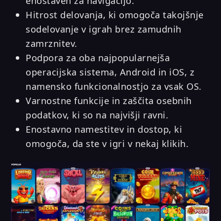
enostaven za navigacijo.
Hitrost delovanja, ki omogoča takojšnje
sodelovanje v igrah brez zamudnih
zamrznitev.
Podpora za oba najpopularnejša
operacijska sistema, Android in iOS, z
namensko funkcionalnostjo za vsak OS.
Varnostne funkcije in zaščita osebnih
podatkov, ki so na najvišji ravni.
Enostavno namestitev in dostop, ki
omogoča, da ste v igri v nekaj klikih.